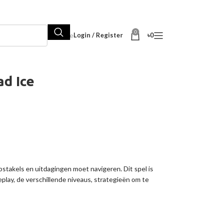
0
Hot Sale
Login / Register
৳
0
ad Ice
obstakels en uitdagingen moet navigeren. Dit spel is
eplay, de verschillende niveaus, strategieën om te