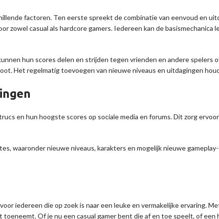
lende factoren. Ten eerste spreekt de combinatie van eenvoud en uitda
voor zowel casual als hardcore gamers. Iedereen kan de basismechanica l
 kunnen hun scores delen en strijden tegen vrienden en andere spelers o
oot. Het regelmatig toevoegen van nieuwe niveaus en uitdagingen houdt 
ingen
trucs en hun hoogste scores op sociale media en forums. Dit zorg ervoor
es, waaronder nieuwe niveaus, karakters en mogelijk nieuwe gameplay-
oor iedereen die op zoek is naar een leuke en vermakelijke ervaring. Met
eit toeneemt. Of je nu een casual gamer bent die af en toe speelt, of een