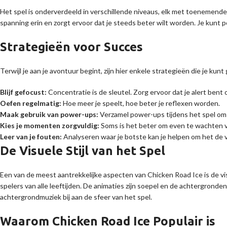
Het spel is onderverdeeld in verschillende niveaus, elk met toenemende 
spanning erin en zorgt ervoor dat je steeds beter wilt worden. Je kunt
Strategieën voor Succes
Terwijl je aan je avontuur begint, zijn hier enkele strategieën die je ku
Blijf gefocust:
Concentratie is de sleutel. Zorg ervoor dat je alert ben
Oefen regelmatig:
Hoe meer je speelt, hoe beter je reflexen worden.
Maak gebruik van power-ups:
Verzamel power-ups tijdens het spel om 
Kies je momenten zorgvuldig:
Soms is het beter om even te wachten voo
Leer van je fouten:
Analyseren waar je botste kan je helpen om het de 
De Visuele Stijl van het Spel
Een van de meest aantrekkelijke aspecten van Chicken Road Ice is de visue
spelers van alle leeftijden. De animaties zijn soepel en de achtergronde
achtergrondmuziek bij aan de sfeer van het spel.
Waarom Chicken Road Ice Populair is