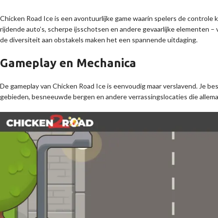
Chicken Road Ice is een avontuurlijke game waarin spelers de controle kr
rijdende auto’s, scherpe ijsschotsen en andere gevaarlijke elementen – 
de diversiteit aan obstakels maken het een spannende uitdaging.
Gameplay en Mechanica
De gameplay van Chicken Road Ice is eenvoudig maar verslavend. Je bes
gebieden, besneeuwde bergen en andere verrassingslocaties die allema