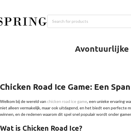
Avontuurlijke
Chicken Road Ice Game: Een Spa
Welkom bij de wereld van
chicken road ice game
, een unieke ervaring wa
niet alleen vermakelijk, maar ook uitdagend, en het biedt een perfecte m
winnen, en de redenen waarom dit spel snel populair wordt onder gamers 
Wat is Chicken Road Ice?