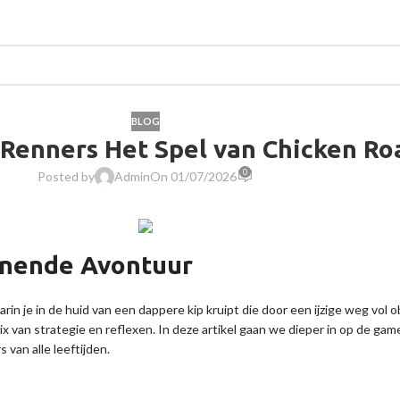
BLOG
 Renners Het Spel van Chicken Ro
0
Posted by
Admin
On 01/07/2026
nnende Avontuur
arin je in de huid van een dappere kip kruipt die door een ijzige weg vol 
ix van strategie en reflexen. In deze artikel gaan we dieper in op de gam
van alle leeftijden.