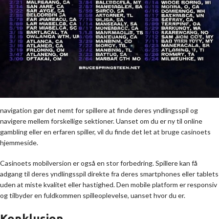
navigation gør det nemt for spillere at finde deres yndlingsspil og
navigere mellem forskellige sektioner. Uanset om du er ny til online
gambling eller en erfaren spiller, vil du finde det let at bruge casinoets
hjemmeside.
Casinoets mobilversion er også en stor forbedring. Spillere kan få
adgang til deres yndlingsspil direkte fra deres smartphones eller tablets
uden at miste kvalitet eller hastighed. Den mobile platform er responsiv
og tilbyder en fuldkommen spilleoplevelse, uanset hvor du er.
Konklusion