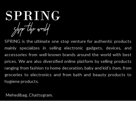
SPRING is the ultimate one stop venture for authentic products
mainly specializes in selling electronic gadgets, devices, and
accessories from well-known brands around the world with best
prices. We are also diversified online platform by selling products
ranging from fashion to home decoration, baby and kid’s item, from
groceries to electronics and from bath and beauty products to
hygiene products.
Mehedibag, Chattogram.
Phone: +88 018 1000 4500
Email: info@thespringworld.com