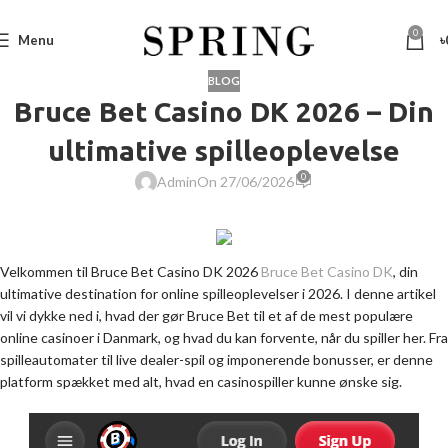
0
Menu
৳
BLOG
Bruce Bet Casino DK 2026 – Din
ultimative spilleoplevelse
0
Admin
On 27/06/2026
Velkommen til Bruce Bet Casino DK 2026
Bruce Bet Casino DK
, din
ultimative destination for online spilleoplevelser i 2026. I denne artikel
vil vi dykke ned i, hvad der gør Bruce Bet til et af de mest populære
online casinoer i Danmark, og hvad du kan forvente, når du spiller her. Fra
spilleautomater til live dealer-spil og imponerende bonusser, er denne
platform spækket med alt, hvad en casinospiller kunne ønske sig.