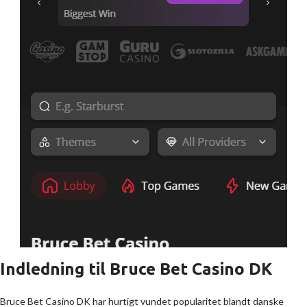
Indledning til Bruce Bet Casino DK
Bruce Bet Casino DK har hurtigt vundet popularitet blandt danske