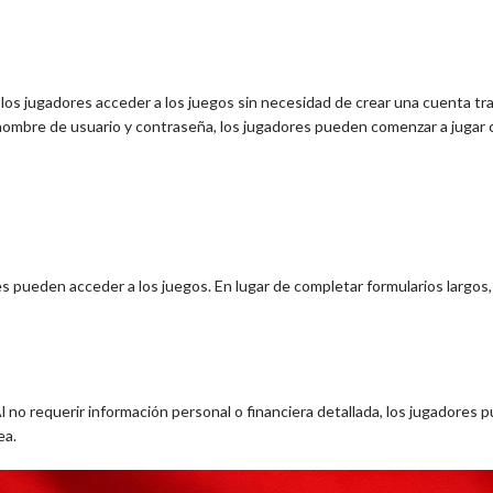
 los jugadores acceder a los juegos sin necesidad de crear una cuenta tra
 un nombre de usuario y contraseña, los jugadores pueden comenzar a jugar
es pueden acceder a los juegos. En lugar de completar formularios largos, 
 Al no requerir información personal o financiera detallada, los jugadore
ea.