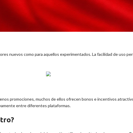
gadores nuevos como para aquellos experimentados. La facilidad de uso p
menos promociones, muchos de ellos ofrecen bonos e incentivos atractiv
tivamente entre diferentes plataformas.
tro?