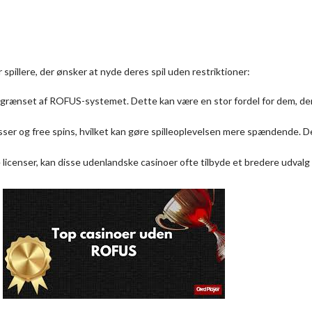
 spillere, der ønsker at nyde deres spil uden restriktioner:
begrænset af ROFUS-systemet. Dette kan være en stor fordel for dem, der b
r og free spins, hvilket kan gøre spilleoplevelsen mere spændende. Dette
icenser, kan disse udenlandske casinoer ofte tilbyde et bredere udvalg af 