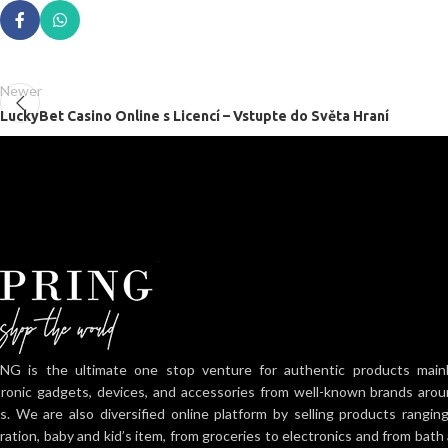
Newer
LuckyBet Casino Online s Licencí – Vstupte do Světa Hraní
NG is the ultimate one stop venture for authentic products mainly 
tronic gadgets, devices, and accessories from well-known brands aro
es. We are also diversified online platform by selling products rangi
ration, baby and kid’s item, from groceries to electronics and from bat