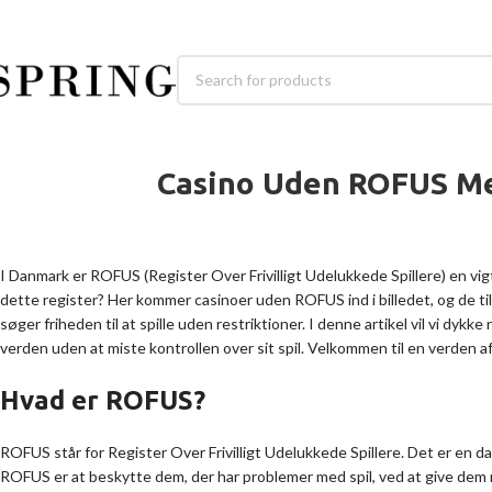
Casino Uden ROFUS Med
I Danmark er ROFUS (Register Over Frivilligt Udelukkede Spillere) en vi
dette register? Her kommer casinoer uden ROFUS ind i billedet, og de
søger friheden til at spille uden restriktioner. I denne artikel vil vi d
verden uden at miste kontrollen over sit spil. Velkommen til en verden a
Hvad er ROFUS?
ROFUS står for Register Over Frivilligt Udelukkede Spillere. Det er en da
ROFUS er at beskytte dem, der har problemer med spil, ved at give dem m