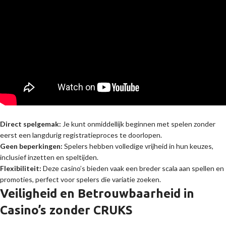
Direct spelgemak:
Je kunt onmiddellijk beginnen met spelen zonder
eerst een langdurig registratieproces te doorlopen.
Geen beperkingen:
Spelers hebben volledige vrijheid in hun keuzes,
inclusief inzetten en speltijden.
Flexibiliteit:
Deze casino’s bieden vaak een breder scala aan spellen en
promoties, perfect voor spelers die variatie zoeken.
Veiligheid en Betrouwbaarheid in
Casino’s zonder CRUKS