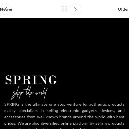
Newer
Older
SPRING is the ultimate one stop venture for authentic products
mainly specializes in selling electronic gadgets, devices, and
accessories from well-known brands around the world with best
prices. We are also diversified online platform by selling products