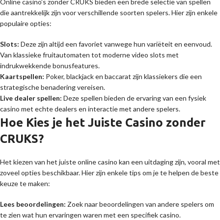
Online casino’s zonder CRUKS bieden een brede selectie van spellen
die aantrekkelijk zijn voor verschillende soorten spelers. Hier zijn enkele
populaire opties:
Slots:
Deze zijn altijd een favoriet vanwege hun variëteit en eenvoud.
Van klassieke fruitautomaten tot moderne video slots met
indrukwekkende bonusfeatures.
Kaartspellen:
Poker, blackjack en baccarat zijn klassiekers die een
strategische benadering vereisen.
Live dealer spellen:
Deze spellen bieden de ervaring van een fysiek
casino met echte dealers en interactie met andere spelers.
Hoe Kies je het Juiste Casino zonder
CRUKS?
Het kiezen van het juiste online casino kan een uitdaging zijn, vooral met
zoveel opties beschikbaar. Hier zijn enkele tips om je te helpen de beste
keuze te maken:
Lees beoordelingen:
Zoek naar beoordelingen van andere spelers om
te zien wat hun ervaringen waren met een specifiek casino.