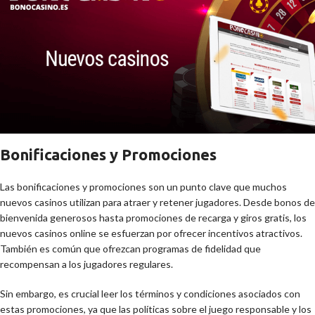
Bonificaciones y Promociones
Las bonificaciones y promociones son un punto clave que muchos
nuevos casinos utilizan para atraer y retener jugadores. Desde bonos de
bienvenida generosos hasta promociones de recarga y giros gratis, los
nuevos casinos online se esfuerzan por ofrecer incentivos atractivos.
También es común que ofrezcan programas de fidelidad que
recompensan a los jugadores regulares.
Sin embargo, es crucial leer los términos y condiciones asociados con
estas promociones, ya que las políticas sobre el juego responsable y los