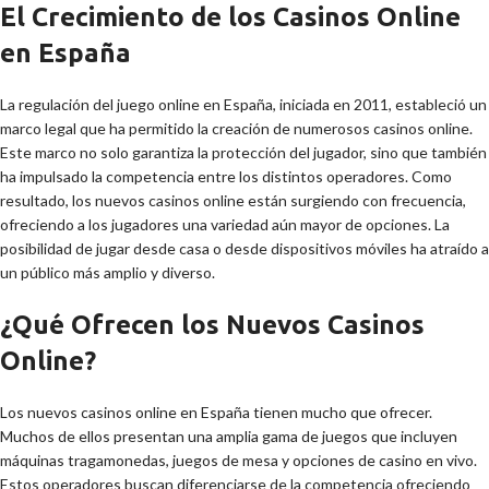
El Crecimiento de los Casinos Online
en España
La regulación del juego online en España, iniciada en 2011, estableció un
marco legal que ha permitido la creación de numerosos casinos online.
Este marco no solo garantiza la protección del jugador, sino que también
ha impulsado la competencia entre los distintos operadores. Como
resultado, los nuevos casinos online están surgiendo con frecuencia,
ofreciendo a los jugadores una variedad aún mayor de opciones. La
posibilidad de jugar desde casa o desde dispositivos móviles ha atraído a
un público más amplio y diverso.
¿Qué Ofrecen los Nuevos Casinos
Online?
Los nuevos casinos online en España tienen mucho que ofrecer.
Muchos de ellos presentan una amplia gama de juegos que incluyen
máquinas tragamonedas, juegos de mesa y opciones de casino en vivo.
Estos operadores buscan diferenciarse de la competencia ofreciendo