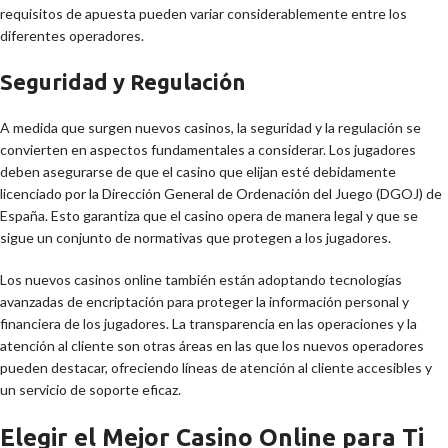
requisitos de apuesta pueden variar considerablemente entre los
diferentes operadores.
Seguridad y Regulación
A medida que surgen nuevos casinos, la seguridad y la regulación se
convierten en aspectos fundamentales a considerar. Los jugadores
deben asegurarse de que el casino que elijan esté debidamente
licenciado por la Dirección General de Ordenación del Juego (DGOJ) de
España. Esto garantiza que el casino opera de manera legal y que se
sigue un conjunto de normativas que protegen a los jugadores.
Los nuevos casinos online también están adoptando tecnologías
avanzadas de encriptación para proteger la información personal y
financiera de los jugadores. La transparencia en las operaciones y la
atención al cliente son otras áreas en las que los nuevos operadores
pueden destacar, ofreciendo líneas de atención al cliente accesibles y
un servicio de soporte eficaz.
Elegir el Mejor Casino Online para Ti