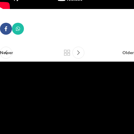
Newer
Older