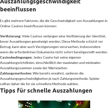
Auszahlungsgeschwindigkeit
beeinflussen
Es gibt mehrere Faktoren, die die Geschwindigkeit von Auszahlungen in
Online-Casinos beeinflussen können:
Verifizierung:
Viele Casinos verlangen eine Verifizierung der Identität,
bevor Auszahlungen genehmigt werden. Diese Methode schützt vor
Betrug, kann aber auch Verzögerungen verursachen, insbesondere
wenn die erforderlichen Dokumente nicht sofort bereitgestellt werden.
Casinobedingungen:
Jedes Casino hat seine eigenen
Auszahlungsrichtlinien, einschließlich der maximalen und minimalen
Auszahlungssummen sowie der Wartezeiten.
Zahlungsmethoden:
Wie bereits erwähnt, variieren die
Auszahlungsgeschwindigkeiten je nach Zahlungsmethode. Spieler
sollten daher die für sie schnellste Methode wählen.
Tipps für schnelle Auszahlungen