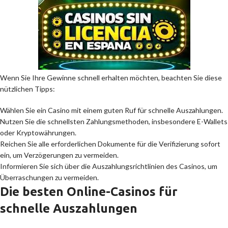
Wenn Sie Ihre Gewinne schnell erhalten möchten, beachten Sie diese
nützlichen Tipps:
Wählen Sie ein Casino mit einem guten Ruf für schnelle Auszahlungen.
Nutzen Sie die schnellsten Zahlungsmethoden, insbesondere E-Wallets
oder Kryptowährungen.
Reichen Sie alle erforderlichen Dokumente für die Verifizierung sofort
ein, um Verzögerungen zu vermeiden.
Informieren Sie sich über die Auszahlungsrichtlinien des Casinos, um
Überraschungen zu vermeiden.
Die besten Online-Casinos für
schnelle Auszahlungen