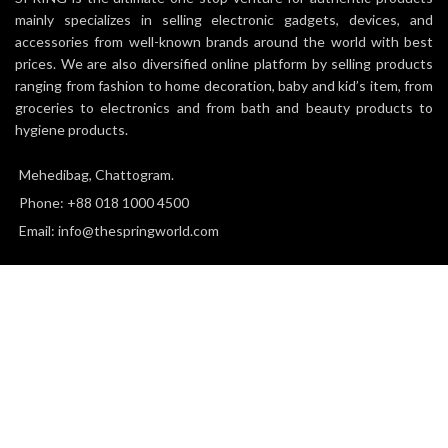
mainly specializes in selling electronic gadgets, devices, and
accessories from well-known brands around the world with best
prices. We are also diversified online platform by selling products
ranging from fashion to home decoration, baby and kid’s item, from
groceries to electronics and from bath and beauty products to
hygiene products.
Mehedibag, Chattogram.
Phone: +88 018 1000 4500
Email: info@thespringworld.com
SPRING
2025 all right reserved.