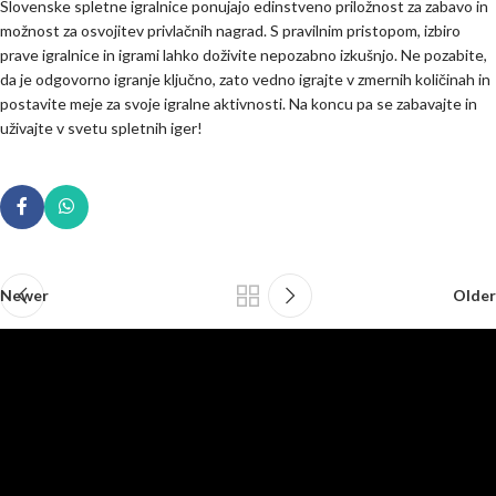
Slovenske spletne igralnice ponujajo edinstveno priložnost za zabavo in
možnost za osvojitev privlačnih nagrad. S pravilnim pristopom, izbiro
prave igralnice in igrami lahko doživite nepozabno izkušnjo. Ne pozabite,
da je odgovorno igranje ključno, zato vedno igrajte v zmernih količinah in
postavite meje za svoje igralne aktivnosti. Na koncu pa se zabavajte in
uživajte v svetu spletnih iger!
Newer
Older