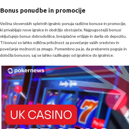
Bonus ponudbe in promocije
Večina slovenskih spletnih igralnic ponuja različne bonuse in promocije,
ki privabljajo nove igralce in obdržijo obstoječe. Najpogostejši bonusi
vključujejo bonus dobrodošlice, brezplačne vrtljaje in darila ob depozitu.
Ti bonusi so lahko odlična priložnost za povečanje vaših sredstev in
povečanje možnosti za zmago. Pomembno pa je, da preberete pogoje in
določila bonusov, saj se lahko razlikujejo od igralnice do igralnice.